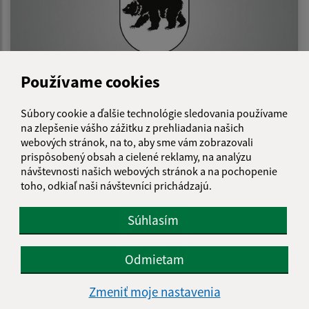
Používame cookies
Súbory cookie a ďalšie technológie sledovania používame
Beh k iliašovskej kapličke 2019
na zlepšenie vášho zážitku z prehliadania našich
webových stránok, na to, aby sme vám zobrazovali
prispôsobený obsah a cielené reklamy, na analýzu
návštevnosti našich webových stránok a na pochopenie
toho, odkiaľ naši návštevníci prichádzajú.
Súhlasím
Odmietam
Zmeniť moje nastavenia