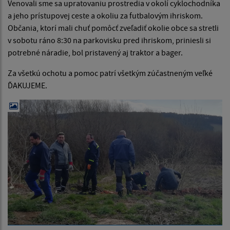
Venovali sme sa upratovaniu prostredia v okolí cyklochodníka
a jeho prístupovej ceste a okoliu za futbalovým ihriskom.
Občania, ktorí mali chuť pomôcť zveľadiť okolie obce sa stretli
v sobotu ráno 8:30 na parkovisku pred ihriskom, priniesli si
potrebné náradie, bol pristavený aj traktor a bager.
Za všetkú ochotu a pomoc patrí všetkým zúčastneným veľké
ĎAKUJEME.