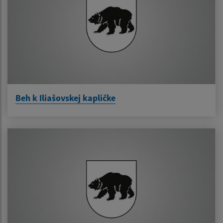
Beh k Iliašovskej kapličke