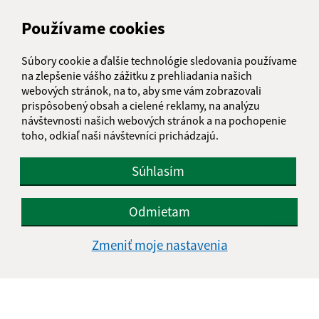
podatelna@iliasovce.sk
+421 911 650 195
Používame cookies
IČO: 00329185
Súbory cookie a ďalšie technológie sledovania používame
na zlepšenie vášho zážitku z prehliadania našich
webových stránok, na to, aby sme vám zobrazovali
prispôsobený obsah a cielené reklamy, na analýzu
návštevnosti našich webových stránok a na pochopenie
toho, odkiaľ naši návštevníci prichádzajú.
Súhlasím
Odmietam
Zmeniť moje nastavenia
Informácie o stránke: