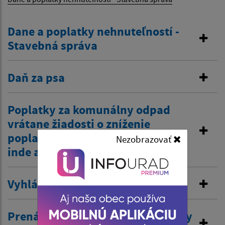
Dane a poplatky nehnuteľností -
Stavebná správa
Daň za psa
Poplatky za komunálny odpad
vrátane žiadosti o zníženie
poplatku z dôvodov zamestnania
Nezobrazovať
inde a tiež zťp atď.
Vyhlásenie v miestnom rozhlase
Prenájom nehnuteľností /kultúrny