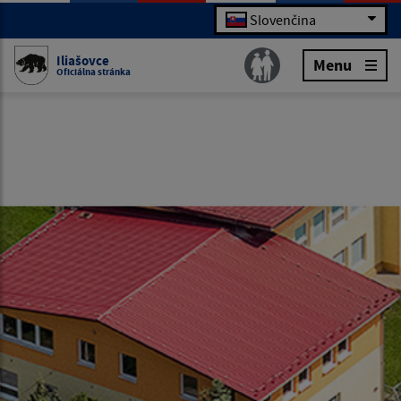
Slovenčina
Iliašovce
Menu
Oficiálna stránka