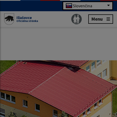
Slovenčina
Iliašovce
Menu
Oficiálna stránka