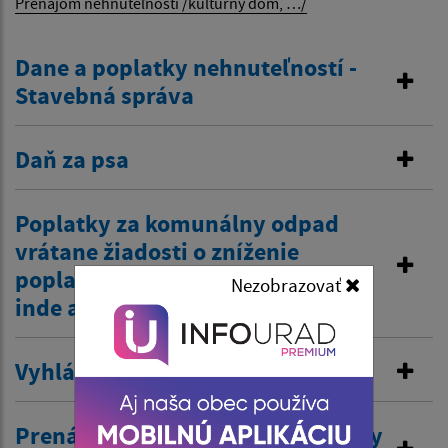
Prenájom nehnuteľností /kultúrny dom, …/
Dane a poplatky nehnuteľností -
Stavebná správa
Daň za psa
Poplatky za komunálny odpad
vrátane žiadosti o zníženie
poplatku z dôvodov zamestnania
Nezobrazovať
inde a tiež zťp atď.
Vyhlásenie v miestnom rozhlase
Prenájom nehnuteľností /kultúrny