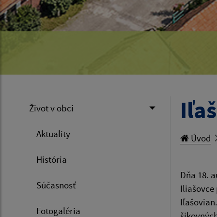
Iľa
Život v obci
Aktuality
Úvod
História
Dňa 18. a
Súčasnosť
Iliašovce
Iľašovian
Fotogaléria
šikovných