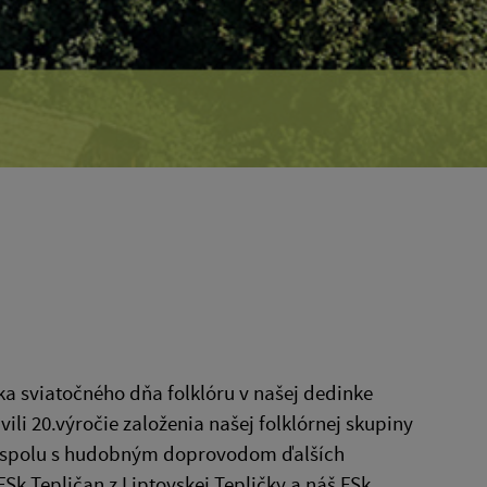
ka sviatočného dňa folklóru v našej dedinke
ili 20.výročie založenia našej folklórnej skupiny
eve spolu s hudobným doprovodom ďalších
Sk Tepličan z Liptovskej Tepličky a náš FSk