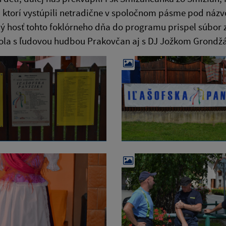
, ktorí vystúpili netradične v spoločnom pásme pod náz
ý hosť tohto foklórneho dňa do programu prispel súbor
ola s ľudovou hudbou Prakovčan aj s DJ Jožkom Grondž