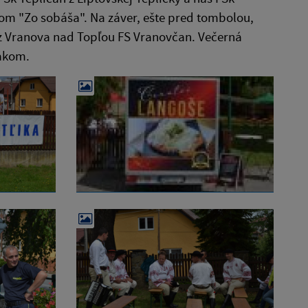
vom "Zo sobáša". Na záver, ešte pred tombolou,
 z Vranova nad Topľou FS Vranovčan. Večerná
ákom.