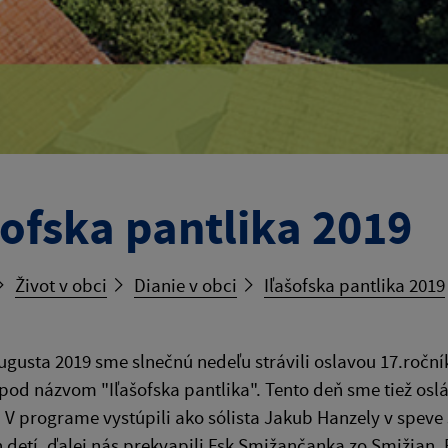
šofska pantlika 2019
Život v obci
Dianie v obci
Iľašofska pantlika 2019
ugusta 2019 sme slnečnú nedeľu strávili oslavou 17.roční
 pod názvom "Iľašofska pantlika". Tento deň sme tiež osláv
. V programe vystúpili ako sólista Jakub Hanzely v sp
 detí, ďalej nás prekvapili Fsk Smižančanka zo Smižian, F