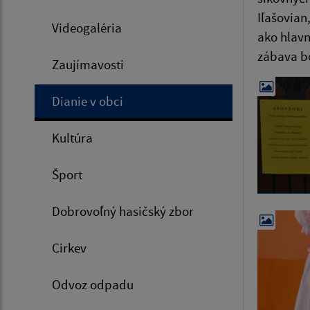
Iľašovian
Videogaléria
ako hlavn
zábava b
Zaujímavosti
Dianie v obci
Kultúra
Šport
Dobrovoľný hasičský zbor
Cirkev
Odvoz odpadu