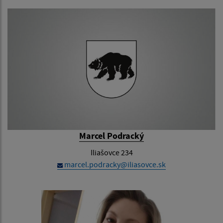
Marcel Podracký
Iliašovce 234
marcel.podracky@iliasovce.sk