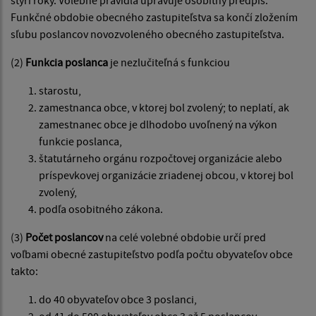
štyri roky. Volebné pravidlá upravuje osobitný predpis.
Funkčné obdobie obecného zastupiteľstva sa končí zložením
sľubu poslancov novozvoleného obecného zastupiteľstva.
(2)
Funkcia poslanca
je nezlučiteľná s funkciou
starostu,
zamestnanca obce, v ktorej bol zvolený; to neplatí, ak
zamestnanec obce je dlhodobo uvoľnený na výkon
funkcie poslanca,
štatutárneho orgánu rozpočtovej organizácie alebo
príspevkovej organizácie zriadenej obcou, v ktorej bol
zvolený,
podľa osobitného zákona.
(3)
Počet poslancov
na celé volebné obdobie určí pred
voľbami obecné zastupiteľstvo podľa počtu obyvateľov obce
takto:
do 40 obyvateľov obce 3 poslanci,