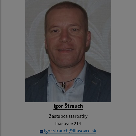
Igor Štrauch
Zástupca starostky
Iliašovce 214
igor.strauch@iliasovce.sk