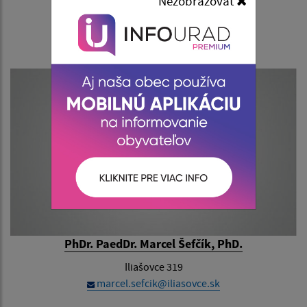
Nezobrazovať
Iliašovce 153
vladimir.sivec@iliasovce.sk
PhDr. PaedDr. Marcel Šefčík, PhD.
Iliašovce 319
marcel.sefcik@iliasovce.sk