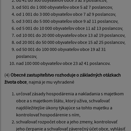
od 41 do 500 obyvateľov obce 3 až 5 poslancov,
od 501 do 1 000 obyvateľov obce 5 až 7 poslancov,
od 1 001 do 3 000 obyvateľov obce 7 až 9 poslancov,
od 3 001 do 5 000 obyvateľov obce 9 až 11 poslancov,
od 5 001 do 10 000 obyvateľov obce 11 až 13 poslancov,
od 10 001 do 20 000 obyvateľov obce 13 až 19 poslancov,
od 20 001 do 50 000 obyvateľov obce 15 až 25 poslancov,
od 50 001 do 100 000 obyvateľov obce 19 až 31
poslancov,
nad 100 000 obyvateľov obce 23 až 41 poslancov.
(4)
Obecné zastupiteľstvo rozhoduje o základných otázkach
života obce
, najmä je mu vyhradené
určovať zásady hospodárenia a nakladania s majetkom
obce a s majetkom štátu, ktorý užíva, schvaľovať
najdôležitejšie úkony týkajúce sa tohto majetku a
kontrolovať hospodárenie s ním,
schvaľovať rozpočet obce a jeho zmeny, kontrolovať
jeho čerpanie a schvaľovať záverečný účet obce, vyhlásiť