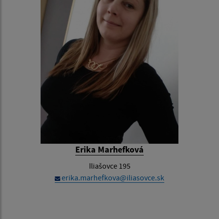
Erika Marhefková
Iliašovce 195
erika.marhefkova@iliasovce.sk