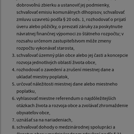
dobrovoľnú zbierku a ustanoviť jej podmienky,
schvaľovať emisiu komunálnych dlhopisov, schvaľovať
zmluvu uzavretú podľa § 20 ods. 1, rozhodovať o prijatí
úveru alebo pôžičky, o prevzatí záruky za poskytnutie
návratnej finančnej výpomoci zo štátneho rozpočtu; v
rozsahu určenom zastupiteľstvom môže zmeny
rozpočtu vykonávať starosta,
schvaľovať územný plán obce alebo jej časti a koncepcie
rozvoja jednotlivých oblastí života obce,
rozhodovať o zavedení a zrušení miestnej dane a
ukladať miestny poplatok,
určovať náležitosti miestnej dane alebo miestneho
poplatku,
vyhlasovať miestne referendum o najdôležitejších
otázkach života a rozvoja obce a zvolávať zhromaždenie
obyvateľov obce,
uznášať sa na nariadeniach,
schvaľovať dohody o medzinárodnej spolupráci a