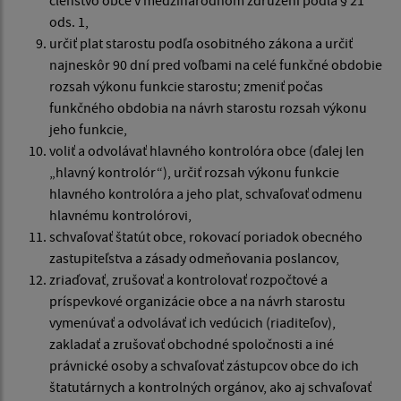
členstvo obce v medzinárodnom združení podľa § 21
ods. 1,
určiť plat starostu podľa osobitného zákona a určiť
najneskôr 90 dní pred voľbami na celé funkčné obdobie
rozsah výkonu funkcie starostu; zmeniť počas
funkčného obdobia na návrh starostu rozsah výkonu
jeho funkcie,
voliť a odvolávať hlavného kontrolóra obce (ďalej len
„hlavný kontrolór“), určiť rozsah výkonu funkcie
hlavného kontrolóra a jeho plat, schvaľovať odmenu
hlavnému kontrolórovi,
schvaľovať štatút obce, rokovací poriadok obecného
zastupiteľstva a zásady odmeňovania poslancov,
zriaďovať, zrušovať a kontrolovať rozpočtové a
príspevkové organizácie obce a na návrh starostu
vymenúvať a odvolávať ich vedúcich (riaditeľov),
zakladať a zrušovať obchodné spoločnosti a iné
právnické osoby a schvaľovať zástupcov obce do ich
štatutárnych a kontrolných orgánov, ako aj schvaľovať