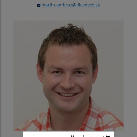
martin.ambroz@iliasovce.sk
Ing. Vladimír Šivec