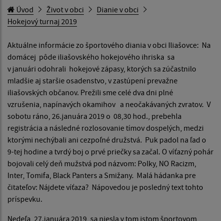
Úvod
Život v obci
Dianie v obci
Hokejový turnaj 2019
Aktuálne informácie zo športového diania v obci Iliašovce: Na
domácej pôde iliašovského hokejového ihriska sa
v januári odohrali hokejové zápasy, ktorých sa zúčastnilo
mladšie aj staršie osadenstvo, v zastúpení prevažne
iliašovských občanov. Prežili sme celé dva dni plné
vzrušenia, napínavých okamihov a neočakávaných zvratov. V
sobotu ráno, 26.januára 2019 o 08,30 hod., prebehla
registrácia a následné rozlosovanie tímov dospelých, medzi
ktorými nechýbali ani cezpoľné družstvá. Puk padol na ľad o
9-tej hodine a tvrdý boj o prvé priečky sa začal. O víťazný pohár
bojovali celý deň mužstvá pod názvom: Polky, NO Racizm,
Inter, Tomifa, Black Panters a Smižany. Malá hádanka pre
čitateľov: Nájdete víťaza? Nápovedou je posledný text tohto
príspevku.
Nedeľa, 27.januára 2019, sa niesla v tom istom športovom