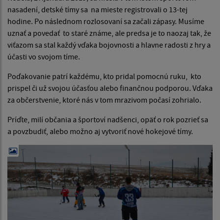
nasadení, detské tímy sa na mieste registrovali o 13-tej
hodine. Po následnom rozlosovaní sa začali zápasy. Musíme
uznať a povedať to staré známe, ale predsa je to naozaj tak, že
viťazom sa stal každý vďaka bojovnosti a hlavne radosti z hry a
účasti vo svojom tíme.
Poďakovanie patrí každému, kto pridal pomocnú ruku, kto
prispel či už svojou účasťou alebo finančnou podporou. Vďaka
za občerstvenie, ktoré nás v tom mrazivom počasí zohrialo.
Príďte, milí občania a športoví nadšenci, opäť o rok pozrieť sa
a povzbudiť, alebo možno aj vytvoriť nové hokejové tímy.