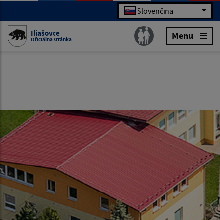
Slovenčina
Iliašovce
Menu
Oficiálna stránka