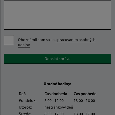
Oboznámil som sa so
spracúvaním osobných
údajov
Google reCaptcha Response
Odoslať správu
Úradné hodiny:
Deň
Čas doobeda
Čas poobede
Pondelok:
8,00 - 12,00
13,00 - 16,00
Utorok:
nestránkový deň
Streda:
8,00 - 12,00
13,00 - 17,00