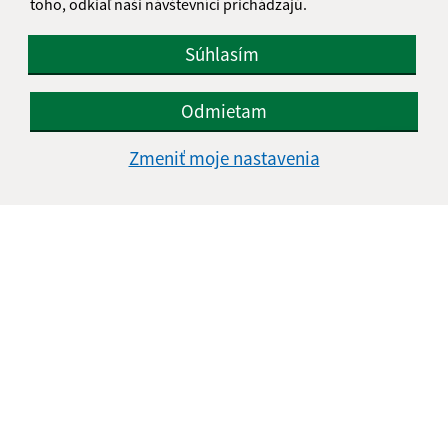
toho, odkiaľ naši návštevníci prichádzajú.
Súhlasím
Odmietam
Zmeniť moje nastavenia
Informácie o stránke:
Vyhlásenie o prístupnosti
Autorské práva
Ochrana osobných údajov
Navigácia:
Vytlačiť aktuálnu stránku
Mapa stránok
Cookies