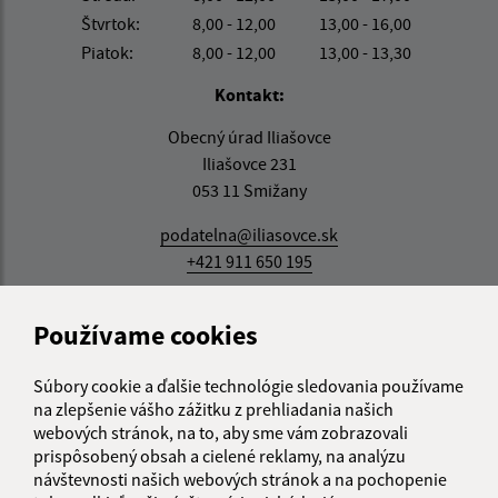
Štvrtok:
8,00 - 12,00
13,00 - 16,00
Piatok:
8,00 - 12,00
13,00 - 13,30
Kontakt:
Obecný úrad Iliašovce
Iliašovce 231
053 11 Smižany
podatelna@iliasovce.sk
+421 911 650 195
IČO: 00329185
Používame cookies
Súbory cookie a ďalšie technológie sledovania používame
na zlepšenie vášho zážitku z prehliadania našich
webových stránok, na to, aby sme vám zobrazovali
prispôsobený obsah a cielené reklamy, na analýzu
návštevnosti našich webových stránok a na pochopenie