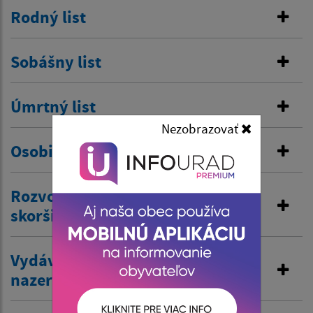
Rodný list
Sobášny list
Úmrtný list
Nezobrazovať
Osobitná matrika
Rozvod manželstva a prijatie
skoršieho priezviska
Vydávanie výpisov z matriky a
nazeranie do matriky