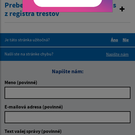
Preberanie žiadostí o výpis a odpis
z registra trestov
Je táto stránka užitočná?
Áno
Nie
Boli tieto 
Boli 
Našli ste na stránke chybu?
Napíšte nám
Napíšte nám:
Meno (povinné)
E-mailová adresa (povinné)
Text vašej správy (povinné)