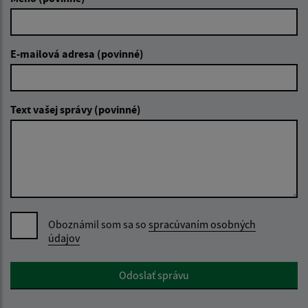
E-mailová adresa (povinné)
Text vašej správy (povinné)
Oboznámil som sa so
spracúvaním osobných
údajov
Google reCaptcha Response
Odoslať správu