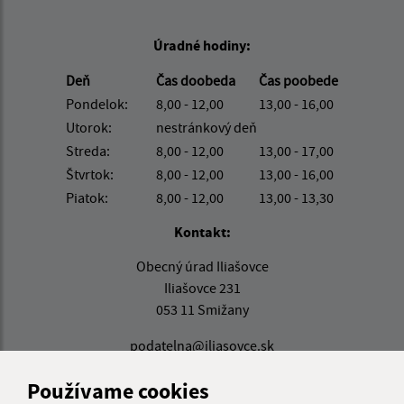
Úradné hodiny:
Deň
Čas doobeda
Čas poobede
Pondelok:
8,00 - 12,00
13,00 - 16,00
Utorok:
nestránkový deň
Streda:
8,00 - 12,00
13,00 - 17,00
Štvrtok:
8,00 - 12,00
13,00 - 16,00
Piatok:
8,00 - 12,00
13,00 - 13,30
Kontakt:
Obecný úrad Iliašovce
Iliašovce 231
053 11 Smižany
podatelna@iliasovce.sk
+421 911 650 195
Používame cookies
IČO: 00329185