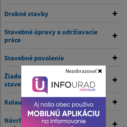
Drobné stavby
Stavebné úpravy a udržiavacie
práce
Stavebné povolenie
Nezobrazovať
Žiadosť o predĺženie platnosti
stavebného povolenia
Kolaudačné rozhodnutie
Návrh na vydanie územného