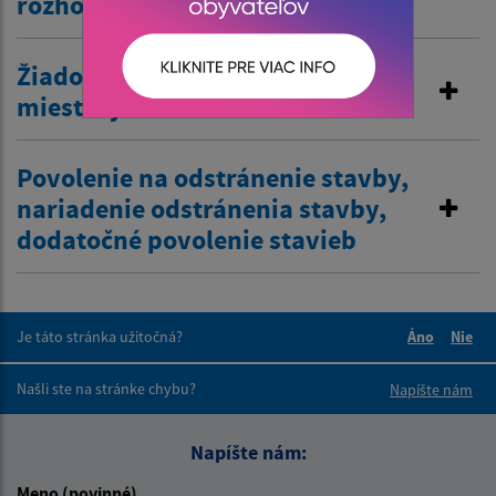
rozhodnutia
Žiadosť o zriadenie vjazdu
miestnej komunikácie
Povolenie na odstránenie stavby,
nariadenie odstránenia stavby,
dodatočné povolenie stavieb
Je táto stránka užitočná?
Áno
Nie
Boli tieto 
Boli 
Našli ste na stránke chybu?
Napíšte nám
Napíšte nám:
Meno (povinné)