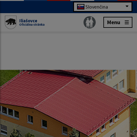
Slovenčina
Iliašovce
Menu
Oficiálna stránka