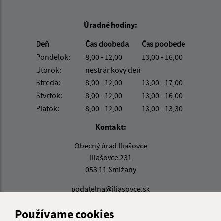
Úradné hodiny:
Deň
Čas doobeda
Čas poobede
Pondelok:
8,00 - 12,00
13,00 - 16,00
Utorok:
nestránkový deň
Streda:
8,00 - 12,00
13,00 - 17,00
Štvrtok:
8,00 - 12,00
13,00 - 16,00
Piatok:
8,00 - 12,00
13,00 - 13,30
Kontakt:
Obecný úrad Iliašovce
Iliašovce 231
053 11 Smižany
podatelna@iliasovce.sk
+421 911 650 195
Používame cookies
IČO: 00329185