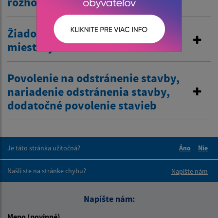
rozhodnutia
Žiadosť o zriadenie vjazdu
miestnej komunikácie
Povolenie na odstránenie stavby,
nariadenie odstránenia stavby,
dodatočné povolenie stavieb
Je táto stránka užitočná?
Áno
Nie
Boli tieto 
Boli 
Našli ste na stránke chybu?
Napíšte nám
Napíšte nám:
Meno (povinné)