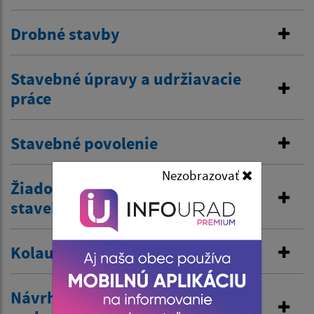
Drobné stavby
Stavebné úpravy a udržiavacie
práce
Stavebné povolenie
Nezobrazovať
Žiadosť o predĺženie platnosti
stavebného povolenia
Kolaudačné rozhodnutie
Návrh na vydanie územného