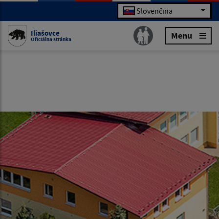
Slovenčina
Iliašovce
Menu
Oficiálna stránka