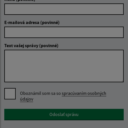
E-mailová adresa (povinné)
Text vašej správy (povinné)
Oboznámil som sa so
spracúvaním osobných
údajov
Google reCaptcha Response
Odoslať správu