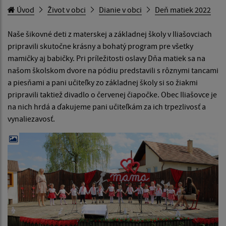
Úvod
Život v obci
Dianie v obci
Deň matiek 2022
Naše šikovné deti z materskej a základnej školy v Iliašovciach
pripravili skutočne krásny a bohatý program pre všetky
mamičky aj babičky. Pri príležitosti oslavy Dňa matiek sa na
našom školskom dvore na pódiu predstavili s rôznymi tancami
a piesňami a pani učiteľky zo základnej školy si so žiakmi
pripravili taktiež divadlo o červenej čiapočke. Obec Iliašovce je
na nich hrdá a ďakujeme pani učiteľkám za ich trpezlivosť a
vynaliezavosť.