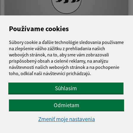
Používame cookies
Vianočné trhy a Mikuláš 2022
Súbory cookie a ďalšie technológie sledovania používame
na zlepšenie vášho zážitku z prehliadania našich
webových stránok, na to, aby sme vám zobrazovali
prispôsobený obsah a cielené reklamy, na analýzu
návštevnosti našich webových stránok a na pochopenie
toho, odkiaľ naši návštevníci prichádzajú.
Súhlasím
Odmietam
Zmeniť moje nastavenia