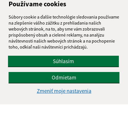
Používame cookies
Súbory cookie a ďalšie technológie sledovania používame
na zlepšenie vášho zážitku z prehliadania našich
webových stránok, na to, aby sme vám zobrazovali
prispôsobený obsah a cielené reklamy, na analýzu
návštevnosti našich webových stránok a na pochopenie
toho, odkiaľ naši návštevníci prichádzajú.
Súhlasím
Odmietam
Informácie o stránke:
Zmeniť moje nastavenia
Vyhlásenie o prístupnosti
Autorské práva
Ochrana osobných údajov
Navigácia:
Vytlačiť aktuálnu stránku