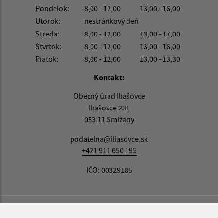
Pondelok:
8,00 - 12,00
13,00 - 16,00
Utorok:
nestránkový deň
Streda:
8,00 - 12,00
13,00 - 17,00
Štvrtok:
8,00 - 12,00
13,00 - 16,00
Piatok:
8,00 - 12,00
13,00 - 13,30
Kontakt:
Obecný úrad Iliašovce
Iliašovce 231
053 11 Smižany
podatelna@iliasovce.sk
+421 911 650 195
IČO: 00329185