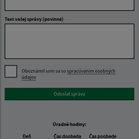
Text vašej správy (povinné)
Oboznámil som sa so
spracúvaním osobných
údajov
Google reCaptcha Response
Odoslať správu
Úradné hodiny:
Deň
Čas doobeda
Čas poobede