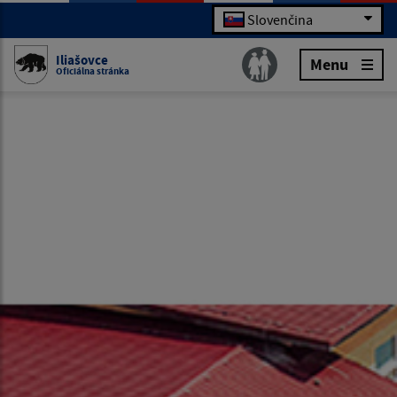
Slovenčina
Iliašovce
Menu
Oficiálna stránka