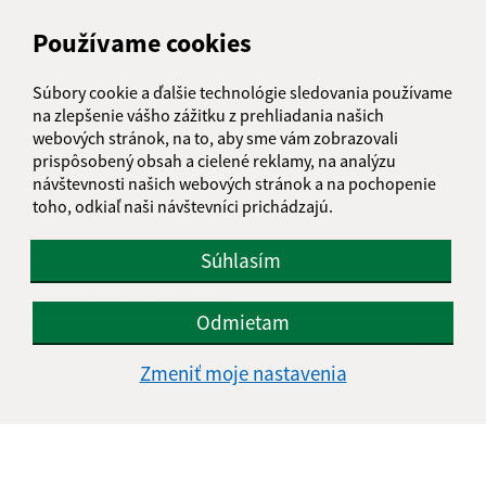
Našli ste na stránke chybu?
Napíšte nám
Používame cookies
Napíšte nám:
Súbory cookie a ďalšie technológie sledovania používame
na zlepšenie vášho zážitku z prehliadania našich
Meno (povinné)
webových stránok, na to, aby sme vám zobrazovali
prispôsobený obsah a cielené reklamy, na analýzu
návštevnosti našich webových stránok a na pochopenie
toho, odkiaľ naši návštevníci prichádzajú.
E-mailová adresa (povinné)
Súhlasím
Text vašej správy (povinné)
Odmietam
Zmeniť moje nastavenia
Oboznámil som sa so
spracúvaním osobných