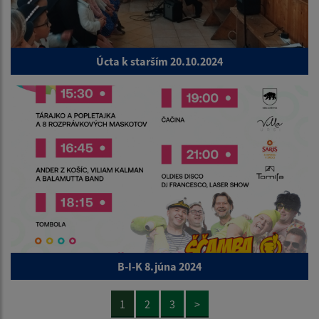
Úcta k starším 20.10.2024
B-I-K 8.júna 2024
1
2
3
>