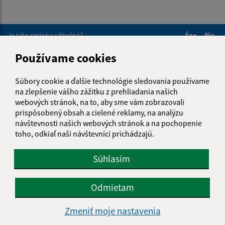
Je táto stránka užitočná?
Áno
Nie
Boli tieto 
Boli 
Používame cookies
Našli ste na stránke chybu?
Napíšte nám
Súbory cookie a ďalšie technológie sledovania používame
Napíšte nám:
na zlepšenie vášho zážitku z prehliadania našich
webových stránok, na to, aby sme vám zobrazovali
Meno (povinné)
prispôsobený obsah a cielené reklamy, na analýzu
návštevnosti našich webových stránok a na pochopenie
toho, odkiaľ naši návštevníci prichádzajú.
E-mailová adresa (povinné)
Súhlasím
Odmietam
Text vašej správy (povinné)
Zmeniť moje nastavenia