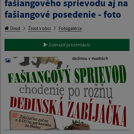
fašiangového sprievodu aj na
fašiangové posedenie - foto
Úvod
Život v obci
Fotogaléria
Zobraziť prezentáciu