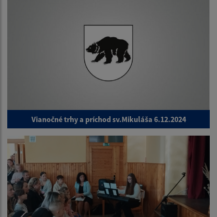
Vianočné trhy a príchod sv.Mikuláša 6.12.2024