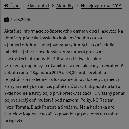
Úvod
Život v obci
Aktuality
Hokejový turnaj 2019
21.05.2026
Aktuálne informácie zo športového diania v obci Iliašovce: Na
domácej pôde iliašovského hokejového ihriska sa
v januári odohrali hokejové zápasy, ktorých sa zúčastnilo
mladšie aj staršie osadenstvo, v zastúpení prevažne
iliašovských občanov. Prežili sme celé dva dni plné
vzrušenia, napínavých okamihov a neočakávaných zvratov. V
sobotu ráno, 26.januára 2019 o 08,30 hod., prebehla
registrácia a následné rozlosovanie tímov dospelých, medzi
ktorými nechýbali ani cezpoľné družstvá. Puk padol na ľad o
9-tej hodine a tvrdý boj o prvé priečky sa začal. O víťazný pohár
bojovali celý deň mužstvá pod názvom: Polky, NO Racizm,
Inter, Tomifa, Black Panters a Smižany. Malá hádanka pre
čitateľov: Nájdete víťaza? Nápovedou je posledný text tohto
príspevku.