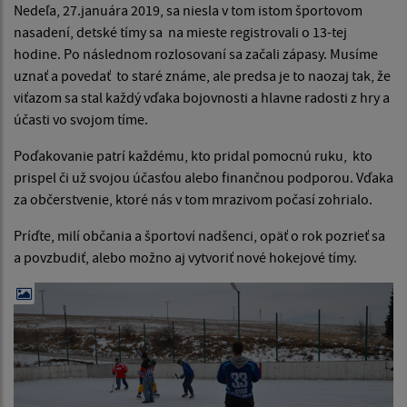
Nedeľa, 27.januára 2019, sa niesla v tom istom športovom
nasadení, detské tímy sa na mieste registrovali o 13-tej
hodine. Po následnom rozlosovaní sa začali zápasy. Musíme
uznať a povedať to staré známe, ale predsa je to naozaj tak, že
viťazom sa stal každý vďaka bojovnosti a hlavne radosti z hry a
účasti vo svojom tíme.
Poďakovanie patrí každému, kto pridal pomocnú ruku, kto
prispel či už svojou účasťou alebo finančnou podporou. Vďaka
za občerstvenie, ktoré nás v tom mrazivom počasí zohrialo.
Príďte, milí občania a športoví nadšenci, opäť o rok pozrieť sa
a povzbudiť, alebo možno aj vytvoriť nové hokejové tímy.