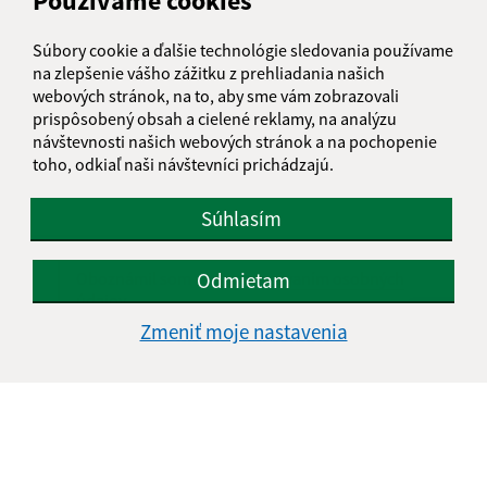
Používame cookies
E-mailová adresa (povinné)
Súbory cookie a ďalšie technológie sledovania používame
na zlepšenie vášho zážitku z prehliadania našich
webových stránok, na to, aby sme vám zobrazovali
Text vašej správy (povinné)
prispôsobený obsah a cielené reklamy, na analýzu
návštevnosti našich webových stránok a na pochopenie
toho, odkiaľ naši návštevníci prichádzajú.
Súhlasím
Odmietam
Oboznámil som sa so
spracúvaním osobných
údajov
Zmeniť moje nastavenia
Google reCaptcha Response
Odoslať správu
Úradné hodiny: