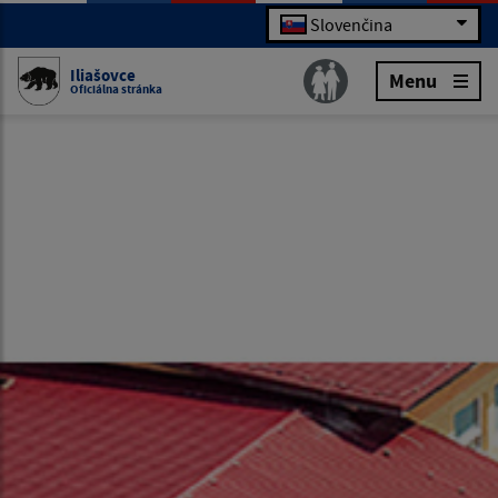
Slovenčina
Iliašovce
Menu
Oficiálna stránka