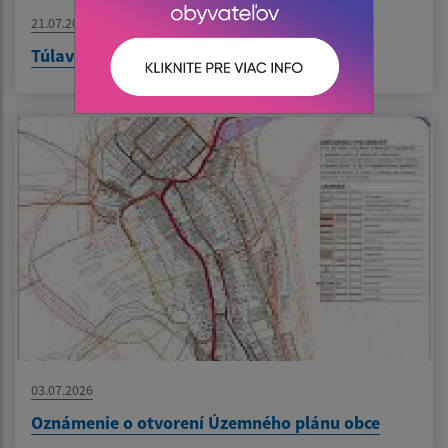
21.07.2026
Túlavé kino v Iliašovciach
03.07.2026
Oznámenie o otvorení Územného plánu obce