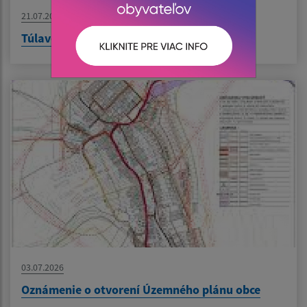
21.07.2026
Túlavé kino v Iliašovciach
03.07.2026
Oznámenie o otvorení Územného plánu obce