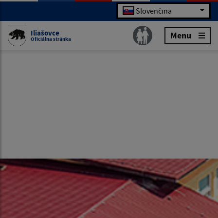
Slovenčina
Iliašovce
Menu
Oficiálna stránka