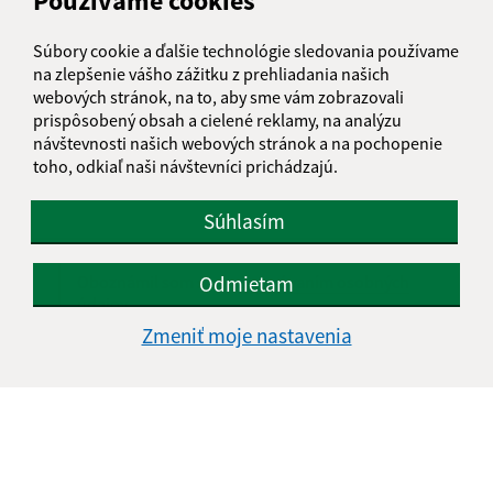
Používame cookies
E-mailová adresa (povinné)
Súbory cookie a ďalšie technológie sledovania používame
na zlepšenie vášho zážitku z prehliadania našich
webových stránok, na to, aby sme vám zobrazovali
Text vašej správy (povinné)
prispôsobený obsah a cielené reklamy, na analýzu
návštevnosti našich webových stránok a na pochopenie
toho, odkiaľ naši návštevníci prichádzajú.
Súhlasím
Odmietam
Oboznámil som sa so
spracúvaním osobných
údajov
Zmeniť moje nastavenia
Google reCaptcha Response
Odoslať správu
Úradné hodiny: