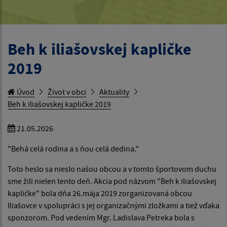
Beh k iliašovskej kapličke
2019
Úvod
Život v obci
Aktuality
Beh k iliašovskej kapličke 2019
21.05.2026
"Behá celá rodina a s ňou celá dedina."
Toto heslo sa nieslo našou obcou a v tomto športovom duchu
sme žili nielen tento deň. Akcia pod názvom "Beh k iliašovskej
kapličke" bola dňa 26.mája 2019 zorganizovaná obcou
Iliašovce v spolupráci s jej organizačnými zložkami a tiež vďaka
sponzorom. Pod vedením Mgr. Ladislava Petreka bola s