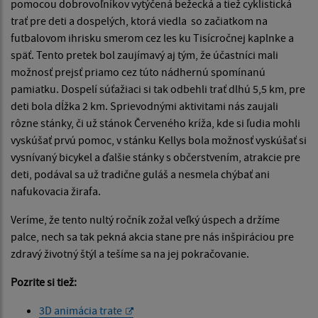
pomocou dobrovoľníkov vytýčená bežecká a tiež cyklistická
trať pre deti a dospelých, ktorá viedla so začiatkom na
futbalovom ihrisku smerom cez les ku Tisícročnej kaplnke a
späť. Tento pretek bol zaujímavý aj tým, že účastníci mali
možnosť prejsť priamo cez túto nádhernú spomínanú
pamiatku. Dospelí súťažiaci si tak odbehli trať dlhú 5,5 km, pre
deti bola dĺžka 2 km. Sprievodnými aktivitami nás zaujali
rôzne stánky, či už stánok Červeného kríža, kde si ľudia mohli
vyskúšať prvú pomoc, v stánku Kellys bola možnosť vyskúšať si
vysnívaný bicykel a ďalšie stánky s občerstvením, atrakcie pre
deti, podával sa už tradične guláš a nesmela chýbať ani
nafukovacia žirafa.
Veríme, že tento nultý ročník zožal veľký úspech a držíme
palce, nech sa tak pekná akcia stane pre nás inšpiráciou pre
zdravý životný štýl a tešíme sa na jej pokračovanie.
Pozrite si tiež:
3D animácia trate