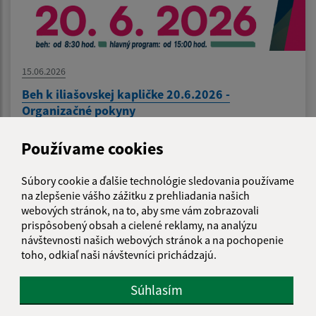
15.06.2026
Beh k iliašovskej kapličke 20.6.2026 -
Organizačné pokyny
Používame cookies
1
2
3
4
>
Súbory cookie a ďalšie technológie sledovania používame
na zlepšenie vášho zážitku z prehliadania našich
webových stránok, na to, aby sme vám zobrazovali
prispôsobený obsah a cielené reklamy, na analýzu
Je táto stránka užitočná?
Áno
Nie
návštevnosti našich webových stránok a na pochopenie
Boli tieto 
Boli 
toho, odkiaľ naši návštevníci prichádzajú.
Našli ste na stránke chybu?
Napíšte nám
Súhlasím
Napíšte nám: