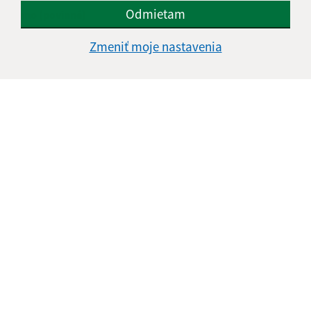
Odmietam
Meno (povinné)
Zmeniť moje nastavenia
E-mailová adresa (povinné)
Text vašej správy (povinné)
Oboznámil som sa so
spracúvaním osobných
údajov
Google reCaptcha Response
Odoslať správu