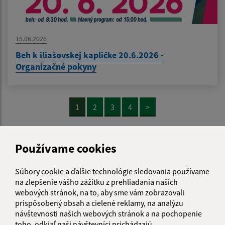
15.06.2026
Beh k iliašovskej kapličke 20.6.2026 -
Organizačné pokyny
1
2
3
4
>
Používame cookies
Je táto stránka užitočná?
Áno
Nie
Boli tieto 
Boli 
Súbory cookie a ďalšie technológie sledovania používame
Našli ste na stránke chybu?
Napíšte nám
na zlepšenie vášho zážitku z prehliadania našich
webových stránok, na to, aby sme vám zobrazovali
prispôsobený obsah a cielené reklamy, na analýzu
Napíšte nám:
návštevnosti našich webových stránok a na pochopenie
Meno (povinné)
toho, odkiaľ naši návštevníci prichádzajú.