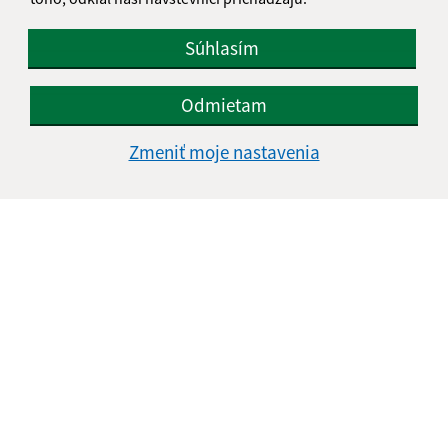
Súhlasím
E-mailová adresa (povinné)
Odmietam
Zmeniť moje nastavenia
Text vašej správy (povinné)
Oboznámil som sa so
spracúvaním osobných
údajov
Google reCaptcha Response
Odoslať správu