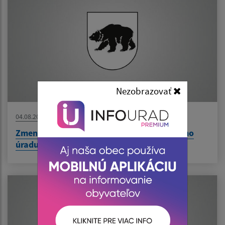
Nezobrazovať
04.08.2026
Zmena času počas stránkových dní Obecného
úradu v dňoch od 10.8. do 14.8.2026