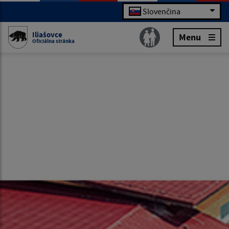
Slovenčina
Iliašovce
Menu
Oficiálna stránka