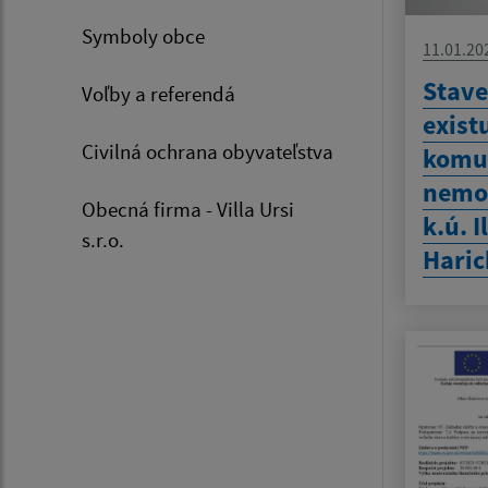
Symboly obce
11.01.20
Stave
Voľby a referendá
exist
Civilná ochrana obyvateľstva
komun
nemo
Obecná firma - Villa Ursi
k.ú. I
s.r.o.
Haric