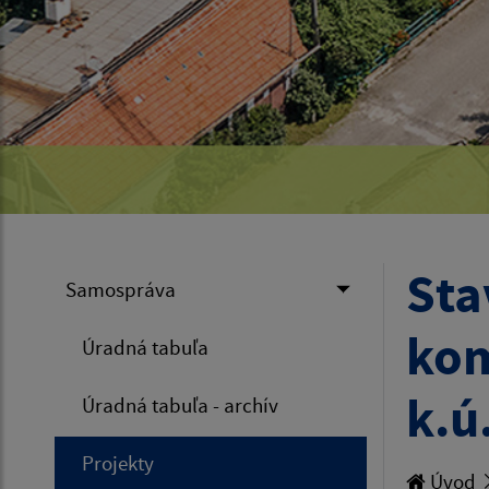
Sta
Samospráva
kom
Úradná tabuľa
k.ú
Úradná tabuľa - archív
Projekty
Úvod