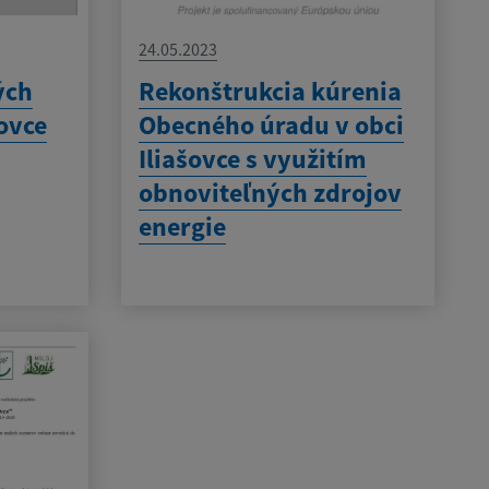
24.05.2023
ých
Rekonštrukcia kúrenia
šovce
Obecného úradu v obci
Iliašovce s využitím
obnoviteľných zdrojov
energie