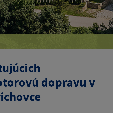
tujúcich
torovú dopravu v
arichovce