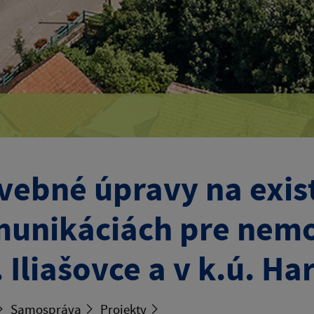
vebné úpravy na exis
unikáciách pre nemo
. Iliašovce a v k.ú. H
Samospráva
Projekty