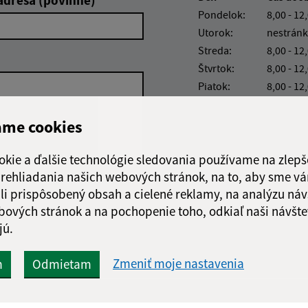
Pondelok:
8,00 - 12
Utorok:
nestránk
Streda:
8,00 - 12
Štvrtok:
8,00 - 12
Piatok:
8,00 - 12
ame cookies
okie a ďalšie technológie sledovania používame na zlepš
 prehliadania našich webových stránok, na to, aby sme v
Google reCaptcha Response
Odoslať
li prispôsobený obsah a cielené reklamy, na analýzu náv
ch
správu
bových stránok a na pochopenie toho, odkiaľ naši návšte
jú.
Zmeniť moje nastavenia
m
Odmietam