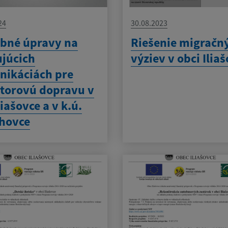
24
30.08.2023
bné úpravy na
Riešenie migračn
ujúcich
výziev v obci Ilia
ikáciách pre
torovú dopravu v
liašovce a v k.ú.
hovce