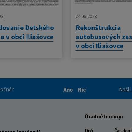
23
24.05.2023
dovanie Detského
Rekonštrukcia
ka v obci Iliašovce
autobusových za
v obci Iliašovce
itočné?
Našli
Áno
Nie
Boli tieto informácie pre 
Boli tieto informáci
Úradné hodiny:
Deň
Čas doo
adresa (povinné)