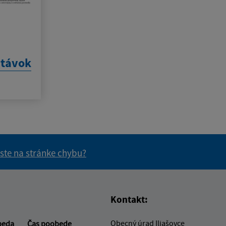
stávok
 ste na stránke chybu?
vás užitočné?
e pre vás užitočné?
Kontakt:
Obecný úrad Iliašovce
beda
Čas poobede