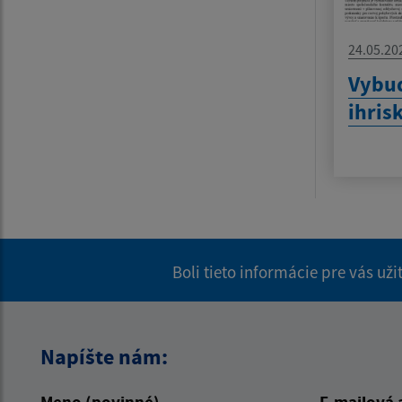
24.05.20
Vybu
ihris
Boli tieto informácie pre vás už
Napíšte nám:
Meno (povinné)
E-mailová 