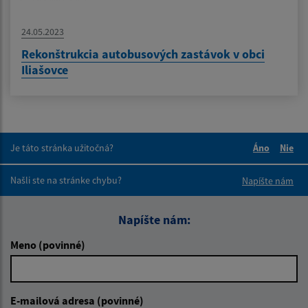
24.05.2023
Rekonštrukcia autobusových zastávok v obci
Iliašovce
Je táto stránka užitočná?
Áno
Nie
Boli tieto 
Boli 
Našli ste na stránke chybu?
Napíšte nám
Napíšte nám:
Meno (povinné)
E-mailová adresa (povinné)