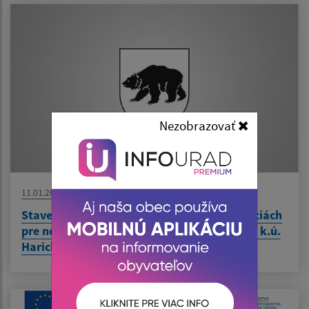
Nezobrazovať
11.01.2024
Stavebné úpravy na existujúcich komunikáciách
pre nemotorovú dopravu v k.ú. Iliašovce a v k.ú.
Harichovce