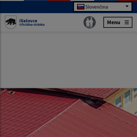
Slovenčina
Iliašovce
Menu
Oficiálna stránka