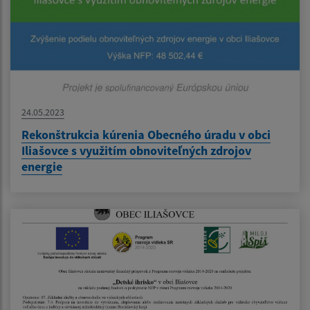
24.05.2023
Rekonštrukcia kúrenia Obecného úradu v obci
Iliašovce s využitím obnoviteľných zdrojov
energie