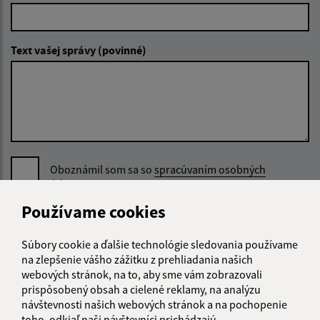
Text vašej správy (povinné)
Oboznámil som sa so
spracúvaním osobných
údajov
Používame cookies
Google reCaptcha Response
Odoslať správu
Súbory cookie a ďalšie technológie sledovania používame
na zlepšenie vášho zážitku z prehliadania našich
webových stránok, na to, aby sme vám zobrazovali
prispôsobený obsah a cielené reklamy, na analýzu
Úradné hodiny:
návštevnosti našich webových stránok a na pochopenie
toho, odkiaľ naši návštevníci prichádzajú.