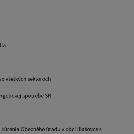
dia
 vo všetkých sektoroch
ergetickej spotrebe SR
kúrenia Obecného úradu v obci Iliašovce s