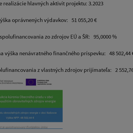
 realizácie hlavných aktivít projektu: 3.2023
výška oprávnených výdavkov: 51 055,20 €
spolufinancovania zo zdrojov EÚ a ŠR: 95,0000 %
a výška nenávratného finančného príspevku: 48 502,44 
lufinancovania z vlastných zdrojov prijímateľa: 2 552,76