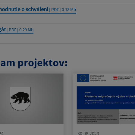
hodnutie o schválení
| PDF | 0.18 Mb
gát
| PDF | 0.29 Mb
am projektov:
24
30.08.2023