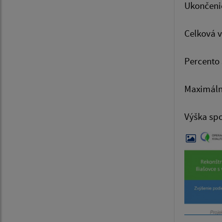
Ukončenie
Celková 
Percento 
Maximáln
Výška spo