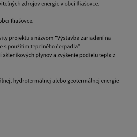
teľných zdrojov energie v obci Iliašovce.
bci Iliašovce.
ivity projektu s názvom "Výstavba zariadení na
e s použitím tepelného čerpadla".
 skleníkových plynov a zvýšenie podielu tepla z
málnej, hydrotermálnej alebo geotermálnej energie
1