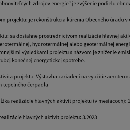
obnoviteľných zdrojov energie" je zvýšenie podielu obnovi
 projektu: je rekonštrukcia kúrenia Obecného úradu v o
ektu: sa dosiahne prostredníctvom realizácie hlavnej akt
aerotermálnej, hydrotermálnej alebo geotermálnej energi
nejšími výsledkami projektu s názvom je zníženie emisií
ubej konečnej energetickej spotrebe.
tivita projektu: Výstavba zariadení na využitie aeroter
m tepelného čerpadla
ĺžka realizácie hlavných aktivít projektu (v mesiacoch): 
realizácie hlavných aktivít projektu: 3.2023