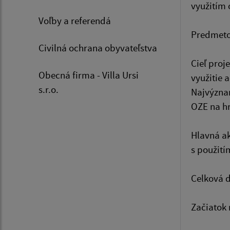
využitím 
Voľby a referendá
Predmetom
Civilná ochrana obyvateľstva
Cieľ proj
Obecná firma - Villa Ursi
využitie 
s.r.o.
Najvýznam
OZE na hr
Hlavná ak
s použití
Celková d
Začiatok 