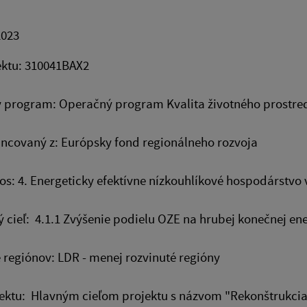
2023
ektu: 310041BAX2
 program: Operačný program Kvalita životného prostre
ncovaný z: Európsky fond regionálneho rozvoja
 os: 4. Energeticky efektívne nízkouhlíkové hospodárstvo
ý cieľ: 4.1.1 Zvýšenie podielu OZE na hrubej konečnej en
 regiónov: LDR - menej rozvinuté regióny
ektu: Hlavným cieľom projektu s názvom "Rekonštrukcia 