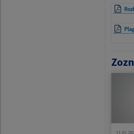
Roz
Pla
Zozn
11.01.20